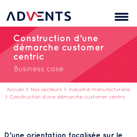
Cookies management panel
Construction d'une
démarche customer
centric
Business case
Accueil
>
Nos secteurs
>
Industrie manufacturière
>
Construction d’une démarche customer centric
D’une orientation focalisée sur le