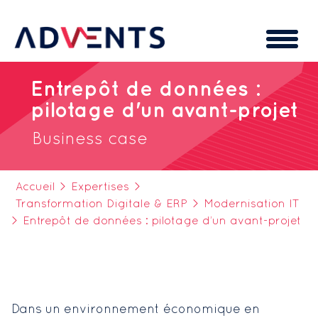
Cookies management panel
Entrepôt de données :
pilotage d'un avant-projet
Business case
Accueil
>
Expertises
>
Transformation Digitale & ERP
>
Modernisation IT
>
Entrepôt de données : pilotage d’un avant-projet
Dans un environnement économique en