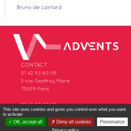
Bruno de Larrard
CONTACT
01 42 93 80 08
5 rue Geoffroy Marie
75009 Paris
01 42 93 80 08
This site uses cookies and gives you control over what you want
22 avenue René Cassin
to activate
69009 Lyon
OK, accept all
Deny all cookies
Personalize
Privacy policy