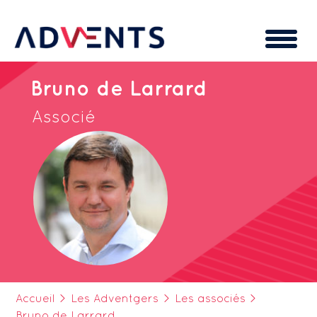
Cookies management panel
Bruno de Larrard
Associé
Accueil
>
Les Adventgers
>
Les associés
>
Bruno de Larrard