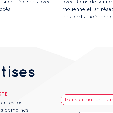
ssions réalisées avec
avec 9 ans de sénior
ccès.
moyenne et un rése
d’experts indépenda
tises
STE
Transformation Hum
toutes les
nds domaines