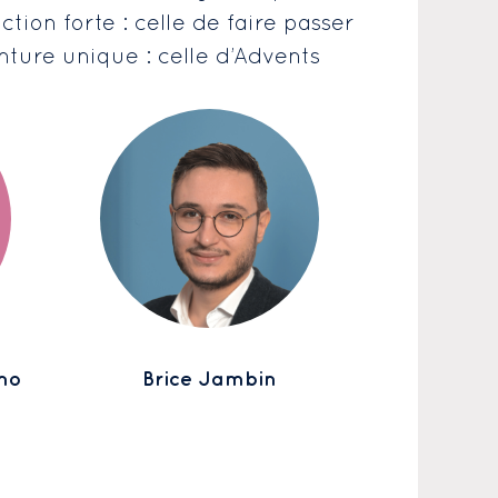
ion forte : celle de faire passer
nture unique : celle d’Advents
no
Brice Jambin
Maria