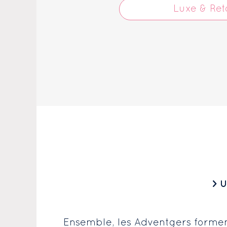
Luxe & Reta
> U
Ensemble, les Adventgers formen