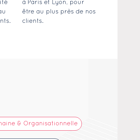
ité
à Paris et Lyon, pour
au
être au plus près de nos
nts.
clients.
aine & Organisationnelle