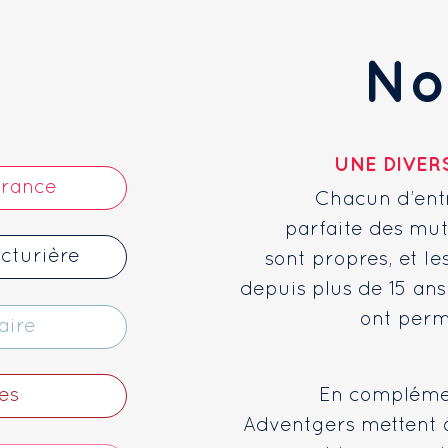
No
UNE DIVER
urance
Chacun d’ent
parfaite des muta
cturière
sont propres, et le
depuis plus de 15 ans
ont perm
aire
En complément
es
Adventgers mettent à