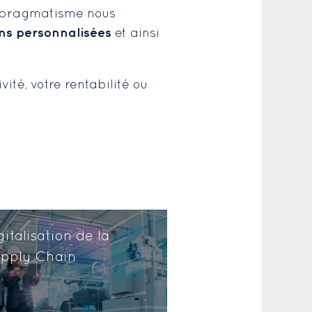
le pragmatisme nous
ons personnalisées
et ainsi
té, votre rentabilité ou 
gitalisation de la
pply Chain