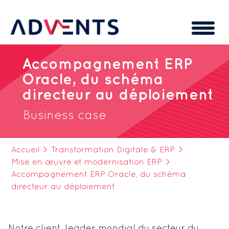
Cookies management panel
Accompagnement ERP
Oracle, du schéma
directeur au déploiement
Business case
Accueil
>
Transformation Digitale & ERP
>
Mise en œuvre et modernisation ERP
>
Accompagnement ERP Oracle, du schéma
directeur au déploiement
Notre client, leader mondial du secteur du