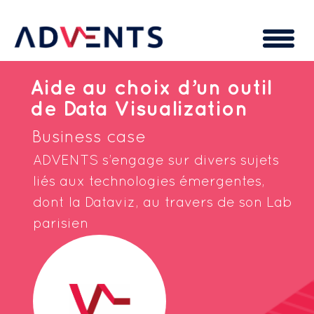
Cookies management panel
Aide au choix d’un outil
de Data Visualization
Business case
ADVENTS s’engage sur divers sujets
liés aux technologies émergentes,
dont la Dataviz, au travers de son Lab
parisien