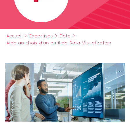
Accueil
>
Expertises
>
Data
>
Aide au choix d’un outil de Data Visualization