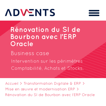
Cookies management panel
Rénovation du SI de
Bourbon avec l'ERP
Oracle
Business case
Intervention sur les périmètres
Comptabilité, Achats et Stocks.
Accueil
>
Transformation Digitale & ERP
>
Mise en œuvre et modernisation ERP
>
Rénovation du SI de Bourbon avec l’ERP Oracle