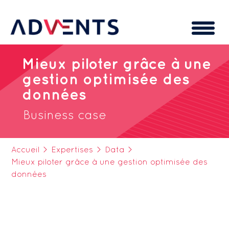
Cookies management panel
Mieux piloter grâce à une
gestion optimisée des
données
Business case
Accueil
>
Expertises
>
Data
>
Mieux piloter grâce à une gestion optimisée des
données