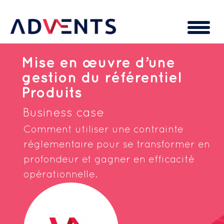
Cookies management panel
Mise en œuvre d’une
gestion du référentiel
Produits
Business case
Comment utiliser une contrainte
réglementaire pour se transformer en
profondeur et gagner en efficacité
opérationnelle.