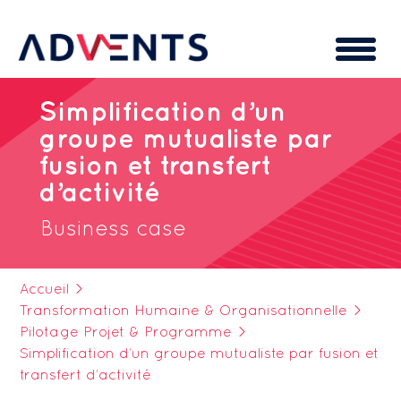
Cookies management panel
Simplification d’un
groupe mutualiste par
fusion et transfert
d’activité
Business case
Accueil
>
Transformation Humaine & Organisationnelle
>
Pilotage Projet & Programme
>
Simplification d’un groupe mutualiste par fusion et
transfert d’activité