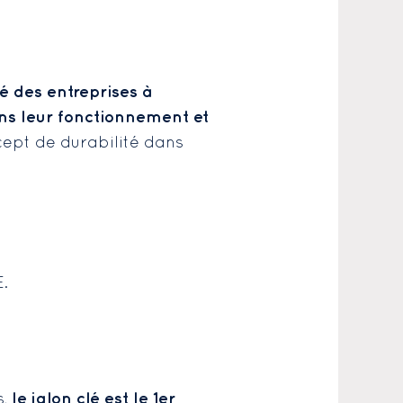
té des entreprises à
ns leur fonctionnement et
cept de durabilité dans
E.
le jalon clé est le 1er
s,