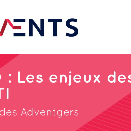
: Les enjeux de
TI
 des Adventgers