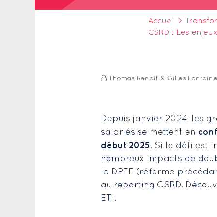
Accueil
>
Transfo
CSRD : Les enjeux
Thomas Benoit & Gilles Fontain
Depuis janvier 2024, les gr
conf
salariés se mettent en
début 2025
. Si le défi es
nombreux impacts de double
la DPEF (réforme précédant
au reporting CSRD. Découvr
ETI.