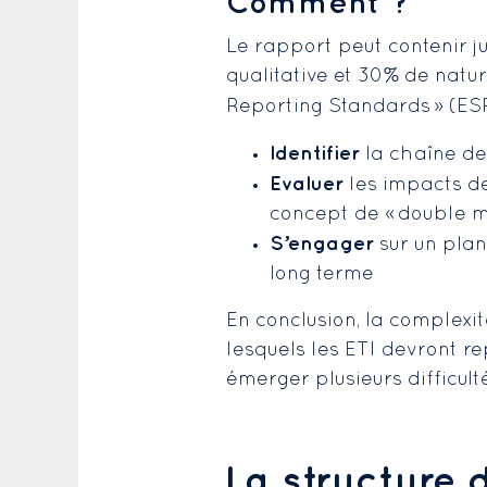
Comment ?
Le rapport peut contenir ju
qualitative et 30% de natur
Reporting Standards » (ESR
Identifier
la chaîne de 
Evaluer
les impacts de 
concept de « double ma
S’engager
sur un plan
long terme
En conclusion, la complexi
lesquels les ETI devront rep
émerger plusieurs difficul
La structure 