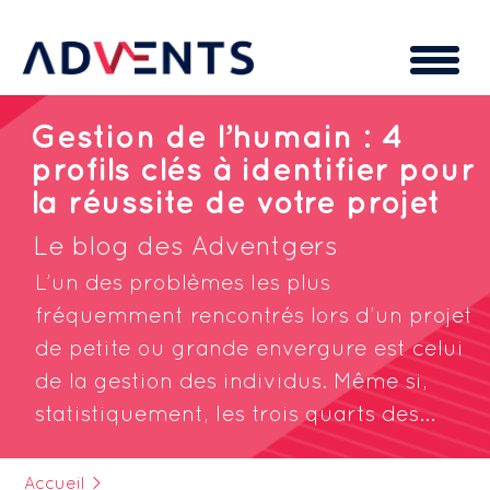
Cookies management panel
Gestion de l’humain : 4
profils clés à identifier pour
la réussite de votre projet
Le blog des Adventgers
L’un des problèmes les plus
fréquemment rencontrés lors d’un projet
de petite ou grande envergure est celui
de la gestion des individus. Même si,
statistiquement, les trois quarts des...
Accueil
>