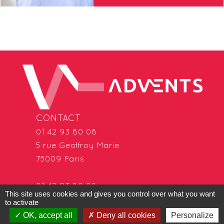
CONTACT
01 42 93 80 08
5 rue Geoffroy Marie
75009 Paris
01 42 93 80 08
This site uses cookies and gives you control over what you want
22 avenue René Cassin
to activate
69009 Lyon
OK, accept all
Deny all cookies
Personalize