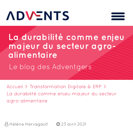
Cookies management panel
La durabilité comme enjeu
majeur du secteur agro-
alimentaire
Le blog des Adventgers
Accueil
>
Transformation Digitale & ERP
>
La durabilité comme enjeu majeur du secteur
agro-alimentaire
Hélène Hervagault
23 avril 2021