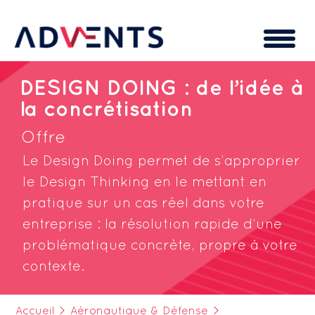
Cookies management panel
DESIGN DOING : de l’idée à
la concrétisation
Offre
Le Design Doing permet de s’approprier
le Design Thinking en le mettant en
pratique sur un cas réel dans votre
entreprise : la résolution rapide d’une
problématique concrète, propre à votre
contexte.
Accueil
>
Aéronautique & Défense
>