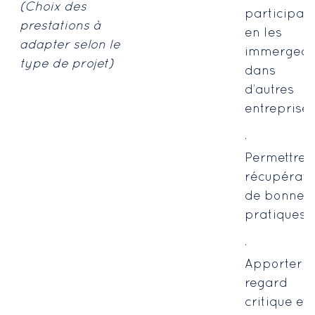
(Choix des
participan
prestations à
en les
adapter selon le
immergean
type de projet)
dans
d’autres
entreprise
·
Permettre l
récupérati
de bonnes
pratiques
·
Apporter u
regard
critique et