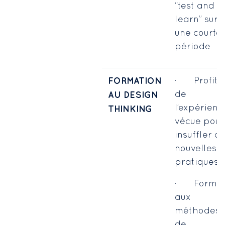
“test and
learn” sur
une courte
période
FORMATION
· Profite
de
AU DESIGN
l’expérienc
THINKING
vécue pour
insuffler d
nouvelles
pratiques
· Forme
aux
méthodes
de