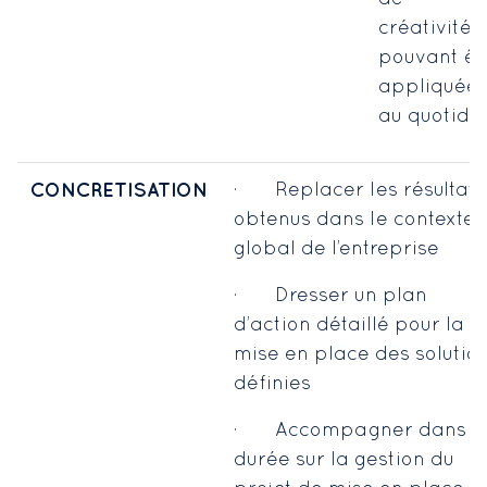
créativités
pouvant êt
appliquée
au quotidi
CONCRETISATION
· Replacer les résultats
obtenus dans le contexte
global de l’entreprise
· Dresser un plan
d’action détaillé pour la
mise en place des solutio
définies
· Accompagner dans l
durée sur la gestion du