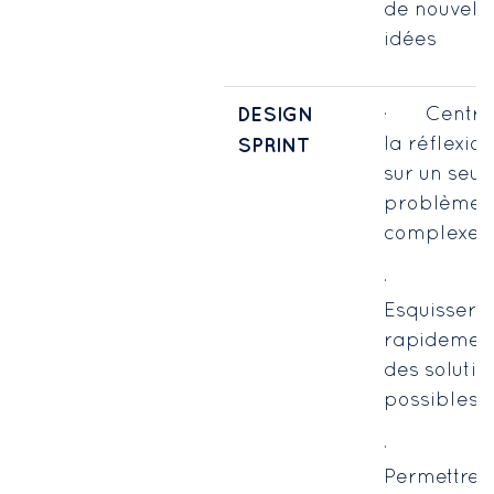
de nouvell
idées
DESIGN
· Centre
la réflexion
SPRINT
sur un seul
problème
complexe
·
Esquisser
rapidemen
des solutio
possibles
·
Permettre l