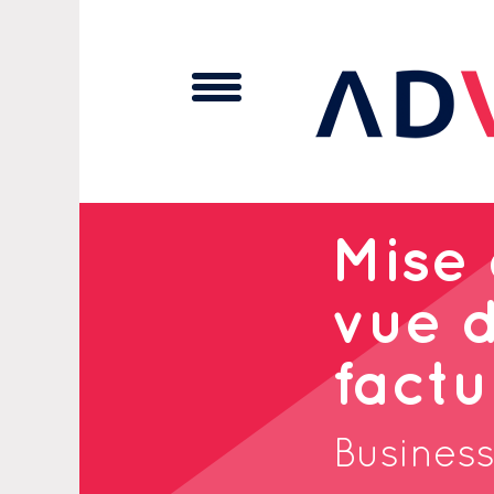
Cookies management panel
Mise 
vue d
factu
Busines