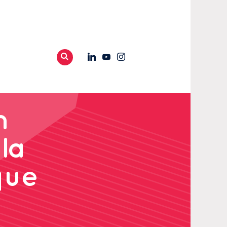
n
la
que