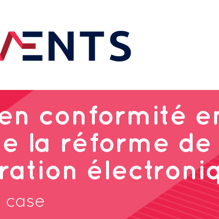
en conformité e
e la réforme de 
ration électroni
s case