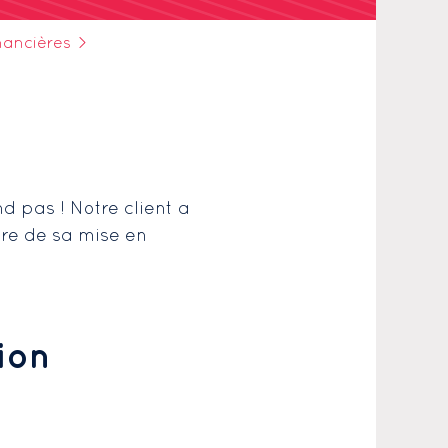
inancières
>
d pas ! Notre client a
ire de sa mise en
ion