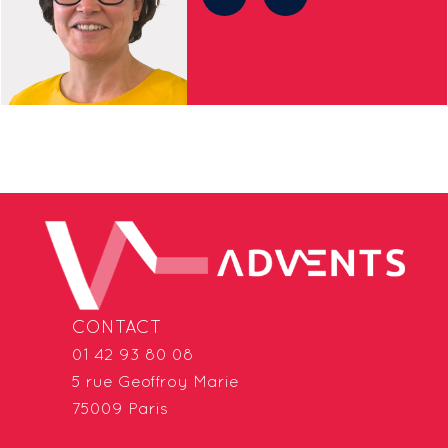
CONTACT
01 42 93 80 08
5 rue Geoffroy Marie
75009 Paris