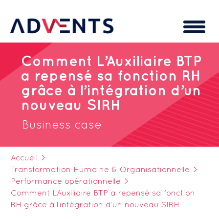
Cookies management panel
Comment L’Auxiliaire BTP
a repensé sa fonction RH
grâce à l’intégration d’un
nouveau SIRH
Business case
Accueil
>
Transformation Humaine & Organisationnelle
>
Performance opérationnelle
>
Comment L’Auxiliaire BTP a repensé sa fonction
RH grâce à l’intégration d’un nouveau SIRH