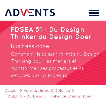
Cookies management panel
FDSEA 51 - Du Design
Thinker au Design Doer
Business case
Comment ils se sont formés au Design
Thinking pour les métiers et
transformer ses processus et/ou
services aux utilisateurs
Accueil
>
Aéronautique & Défense
>
FDSEA 51 – Du Design Thinker au Design Doer