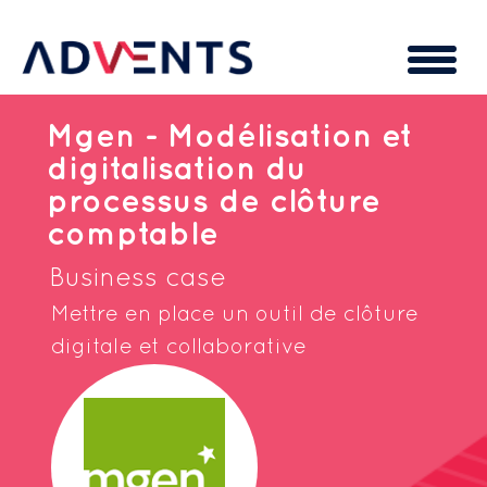
Cookies management panel
Mgen - Modélisation et
digitalisation du
processus de clôture
comptable
Business case
Mettre en place un outil de clôture
digitale et collaborative