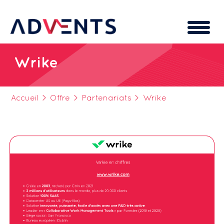
Cookies management panel
Wrike
Accueil
>
Offre
>
Partenariats
>
Wrike